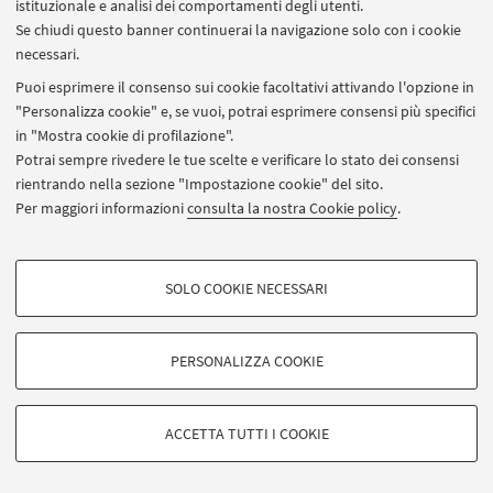
istituzionale e analisi dei comportamenti degli utenti.
Se chiudi questo banner continuerai la navigazione solo con i cookie
necessari.
Puoi esprimere il consenso sui cookie facoltativi attivando l'opzione in
"Personalizza cookie" e, se vuoi, potrai esprimere consensi più specifici
in "Mostra cookie di profilazione".
Potrai sempre rivedere le tue scelte e verificare lo stato dei consensi
rientrando nella sezione "Impostazione cookie" del sito.
Per maggiori informazioni
consulta la nostra Cookie policy
.
SOLO COOKIE NECESSARI
COOKIE DI PROFILAZIONE - FACOLTATIVI
Si tratta di cookie utilizzati per analizzare le caratteristiche della navigazione
PERSONALIZZA COOKIE
degli utenti, creare profili in base al loro comportamento sul sito, per analisi
©Copyright 2026 - ALMA MATER STUDIORUM - Università di Bologna -
di marketing.
Via Zamboni, 33 - 40126 Bologna - Partita IVA: 01131710376
Mostra cookie di profilazione
Privacy
Note legali
Informazioni sul sito e accessibilità
ACCETTA TUTTI I COOKIE
Impostazioni Cookie
Google/Youtube Video