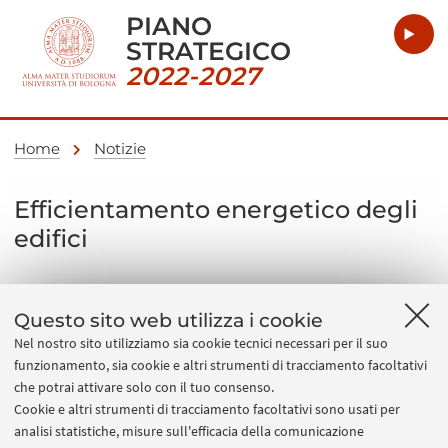
PIANO
STRATEGICO
2022-2027
Home
Notizie
Efficientamento energetico degli
edifici
04 luglio 2022
Questo sito web utilizza i cookie
Implementazione e ampliamento degli strumenti
Nel nostro sito utilizziamo sia cookie tecnici necessari per il suo
informatici (Archibus) a supporto della mappatura e
funzionamento, sia cookie e altri strumenti di tracciamento facoltativi
della gestione degli spazi e degli impianti, anche al fine
che potrai attivare solo con il tuo consenso.
Cookie e altri strumenti di tracciamento facoltativi sono usati per
del risparmio energetico e del miglioramento della
analisi statistiche, misure sull'efficacia della comunicazione
sicurezza.