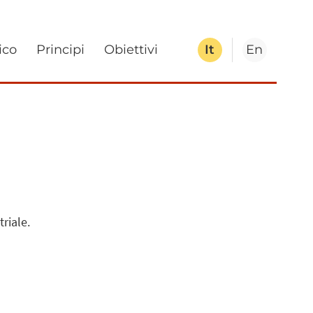
ico
Principi
Obiettivi
It
En
riale.